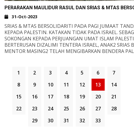
#PENDAFTARAN
BAHARU 2023
#MAAHADTAHFIZ
AS-SA'IDIYYAH
PERARAKAN MAULIDUR RASUL DAN SRIAS & MTAS BERSO
#NEGERISEMBILANKINI
31-Oct-2023
#PENDAFTARAN2024
#SEREMBAN2
SRIAS & MTAS BERSOLIDARITI PADA PAGI JUMAAT TA
#SENAWANG
KEPADA PALESTIN. KATAKAN TIDAK PADA ISRAEL. SEBA
#WAGHIH
SOKONGAN KEPADA PERJUANGAN UMAT ISLAM PALEST
&NBSP;
BERTERUSAN DIZALIMI TENTERA ISRAEL, ANAK2 SRIAS
SILA KLIK DI SINI
MENTOR MASING2 TELAH MENGIBARKAN BENDERA PAL
MENGELILINGI TAMAN DAN KAWASAN KEJIRANAN.
MOGA IA AKAN MENJADI PENCETUS SEMANGAT KEPAD
MEMAHAMI APA YANG BERLAKU KE ATAS UMAT ISLAM DI
1
2
3
4
5
6
7
JUGA PERLU MEMAINKAN PERANAN, SETIDAK-TIDAKNY
MENUNJUKKAN SOKONGAN DENGAN CARA SENDIRI.
8
9
10
11
12
13
14
DALAM PADA MASA YANG SAMA.
SRIAS JUGA MENGAMBIL KESEMPATAN MENGADAKAN P
15
16
17
18
19
20
21
MAULIDUR RASUL SEBAGAI TANDA CINTA KEPADA RASU
KUMPULAN MEMBAWA SEPANDUK MASING2.
22
23
24
25
26
27
28
29
30
31
32
33