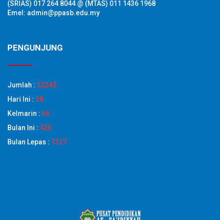
(SRIAS) 017 264 8044 @ (MTAS) 011 1436 1968
Emel: admin@ppasb.edu.my
PENGUNJUNG
Jumlah :
52242
Hari Ini :
28
Kelmarin :
66
Bulan Ini :
426
Bulan Lepas :
1327