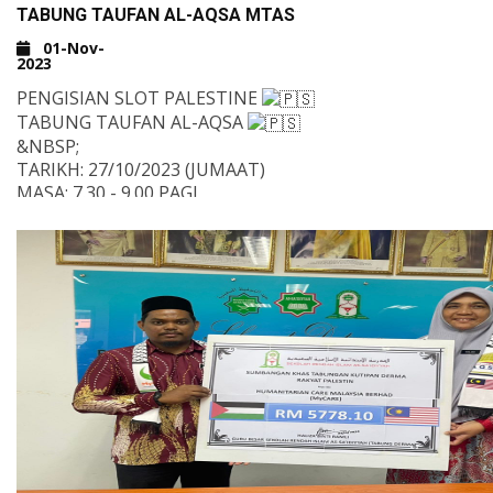
TABUNG TAUFAN AL-AQSA MTAS
01-Nov-
2023
PENGISIAN SLOT PALESTINE
TABUNG TAUFAN AL-AQSA
&NBSP;
TARIKH: 27/10/2023 (JUMAAT)
MASA: 7.30 - 9.00 PAGI
TEMPAT : SURAU AL-AMIN
PENGISIAN SLOT : AKH MUHANNAD BIN JAMIL
KEZALIMAN MAHA DAHSYAT
DUNIA SEKALI LAGI DIKEJUTKAN DENGAN KEKEJAMAN Z
APABILA SEBUAH HOSPITAL DI GAZA DIBOM DAN MENY
NYAWA TERKORBAN.
MAKA, BENAR LAH FIRMAN ALLAH SWT TENTANG KERO
KEZALIMAN, KEBINATANGAN YANG DIBUAT OLEH MERE
SEMAKIN YAKIN LAH KITA AKAN KEMENANGAN (PEMBEB
AQSA TIDAK LAMA LAGI.
MEMETIK SATU KATA-KATA YANG BERLEGAR HARI INI.
&NBSP;