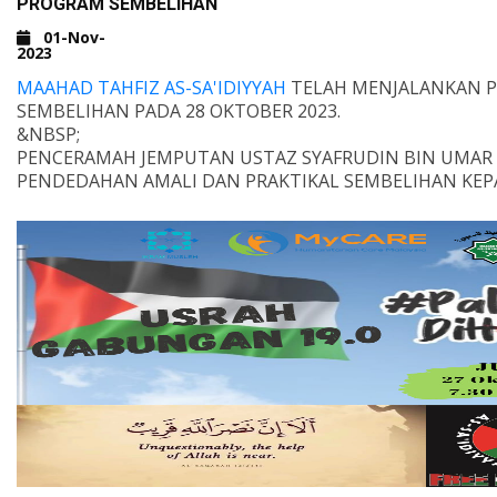
PROGRAM SEMBELIHAN
01-Nov-
2023
MAAHAD TAHFIZ AS-SA'IDIYYAH
TELAH MENJALANKAN 
SEMBELIHAN PADA 28 OKTOBER 2023.
&NBSP;
PENCERAMAH JEMPUTAN USTAZ SYAFRUDIN BIN UMAR
PENDEDAHAN AMALI DAN PRAKTIKAL SEMBELIHAN KEP
ASRAMA TINGKATAN 1 HINGGA 4.
&NBSP;
PENDEDAHAN INI UNTUK MELATIH PELAJAR KAEDAH P
YANG BETUL.
&NBSP;
&NBSP;
&NBSP;