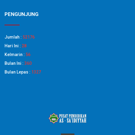
PENGUNJUNG
Jumlah :
52176
Hari Ini :
28
Kelmarin :
56
Bulan Ini :
360
Bulan Lepas :
1327