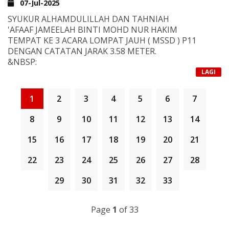
07-Jul-2025
IDEA & KERINGAT. SEMOGA MENJADI PEMBERAT
TIMBANGAN AMAL DI AKHIRAT KELAK.
SYUKUR ALHAMDULILLAH DAN TAHNIAH
'AFAAF JAMEELAH BINTI MOHD NUR HAKIM
TERIMA KASIH KEPADA GURU PENGIRING JUGA KETUA
TAHNIAH URUSETIA PIALA KETUA WANITA ZON
TEMPAT KE 3 ACARA LOMPAT JAUH ( MSSD ) P11
WANITA NS HJH FATIMAH BT RASIP YANG TURUT
SELATAN, PENGURUSAN PROGRAM, LAYANAN
DENGAN CATATAN J
ARAK 3.58 METER.
HADIR DALAM PERTANDINGAN INI.
TERBAIK.. TEMPAT SANGATT KONDUSIF.. MOGA ALLAH
&NBSP;
GANJARI KEBAIKAN KEPADA SEMUA.. JZZK
VIDEO ADIK AFFAF JAMEELAH MENDAPAT PINGAT
LAGI
KERJASAMA YANG DIBERIKAN, HANYA ALLAH YANG
DAPAT MEMBALASNYA
1
2
3
4
5
6
7
JAZAKUMULLAH KHAIRAN KATHIRA.
8
9
10
11
12
13
14
15
16
17
18
19
20
21
22
23
24
25
26
27
28
29
30
31
32
33
Page
1
of 33