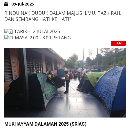
09-Jul-2025
RINDU NAK DUDUK DALAM MAJLIS ILMU, TAZKIRAH,
DAN SEMBANG HATI KE HATI?
TARIKH: 2 JULAI 2025
MASA: 2.00 - 3.00 PETANG
LAGI
TEMA: KEMBALI LAGI – KEMBALI KEPADA ALLAH,
KEMBALI KEPADA SAHABAT, KEMBALI KEPADA HATI
YANG TENANG
BAWA HATI YANG INGIN BERUBAH, BAWA JIWA
YANG INGIN DIBAIKI. KITA MULA SEMULA… BERSAMA-
SAMA.
DAURAH HADIS
MUWAJJIH : USTAZ CHAMIM THOHARI
SURAU AL-AMIN
BUKU NOTA UNTUK CATATAN
OBJEKTIF DAURAH
1. MEMUPUK KECINTAAN KEPADA RASULULLAH SAW
MELALUI HADIS-HADIS BAGINDA.
MUKHAYYAM DALAMAN 2025 (SRIAS)
2. MEMAHAMI MAKSUD DAN PENGAJARAN DARIPADA