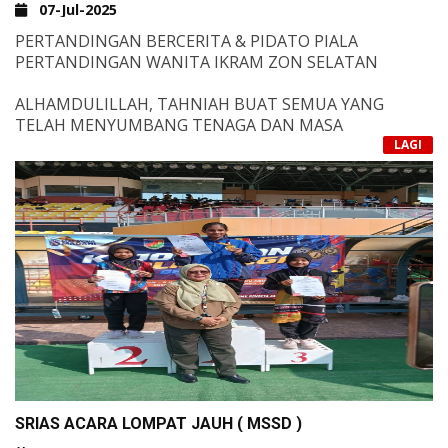
07-Jul-2025
&NBSP;
PERTANDINGAN BERCERITA & PIDATO PIALA
PERTANDINGAN WANITA IKRAM ZON SELATAN
ALHAMDULILLAH, TAHNIAH BUAT SEMUA YANG
TELAH MENYUMBANG TENAGA DAN MASA
MENJAYAKAN PROGRAM HARI INI.
LAGI
KEPUTUSAN BERCERITA SRI
NO 1 : SRIAS
NO 2 : SRI HIDAYAH DESARU
NO 3 : SRI IMUSLEH
KEPUTUSAN PIDATO SRI
NO 1 : SRIH JB
NO 2 : SRIAS
NO 3 : SRI DESARU
ALHAMDULILLAH,SEGALA YANG DIRANCANG BERJAYA
DILAKSANAKAN.
SRIAS ACARA LOMPAT JAUH ( MSSD )
TERIMA KASIH ATAS SEGALA PENAT LELAH, CURAHAN